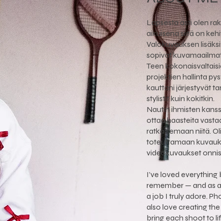
Lapsesta asti olen ra
aikuisena siitä on kehi
Valokuvauksen lisäksi
sopivat kuvamaailmat j
Teen kokonaisvaltaisi
projektien hallinta pys
kauttani järjestyvät ta
stylistit kuin kokitkin.
Nautin ihmisten kanss
ottaa haasteita vasta
ratkaisemaan niitä. O
toteuttamaan kuvauks
videokuvaukset onni
I’ve loved everything 
remember — and as an 
a job I truly adore. P
also love creating the
bring each shoot to lif