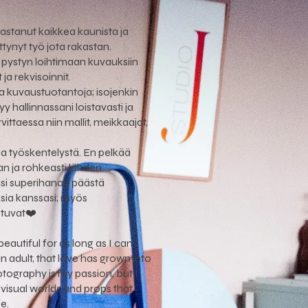
kastanut kaikkea kaunista ja
ttynyt työ jota rakastan.
 pystyn loihtimaan kuvauksiin
a rekvisoinnit.
a kuvaustuotantoja; isojenkin
yy hallinnassani loistavasti ja
rvittaessa niin mallit, meikkaajat,
a työskentelystä. En pelkää
an ja rohkeasti lähden
lisi superihanaa päästä
ia kanssasi; myös
stuvat❤️
beautiful for as long as I can
adult, that love has grown into
hotography is my passion, but I
 visual worlds and props that
e.